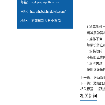
邮箱：
xxgkjx@vip.163.com
网址：
http://hebei.hngkjxsb.com/
地址： 河南省新乡县小冀镇
1.减震系统
当减震弹簧出现
2.操作不当
如果设备在超负
3.安装故障
不按照正确的方
4.润滑失效
使用该设备时，
上一篇：
振动激
下一篇：
激振器
相关标签： 振动
相关新闻