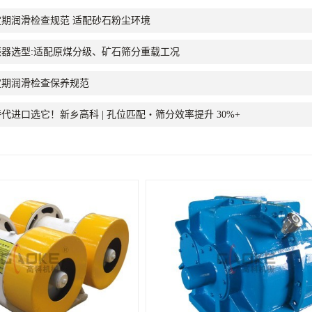
期润滑检查规范 适配砂石粉尘环境
器选型:适配原煤分级、矿石筛分重载工况
定期润滑检查保养规范
代进口选它！新乡高科 | 孔位匹配・筛分效率提升 30%+