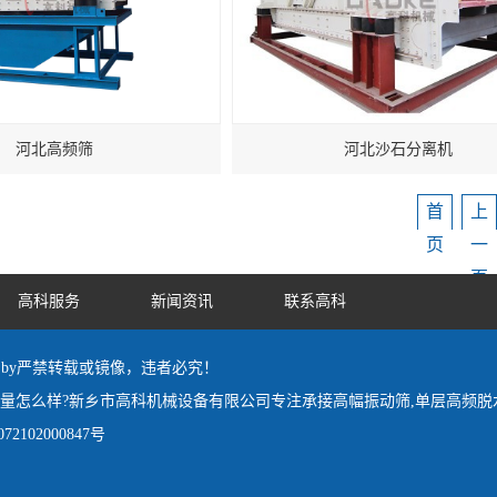
河北高频筛
河北沙石分离机
首
上
页
一
页
高科服务
新闻资讯
联系高科
red by严禁转载或镜像，违者必究！
质量怎么样?新乡市高科机械设备有限公司专注承接高幅振动筛,单层高频脱
2102000847号