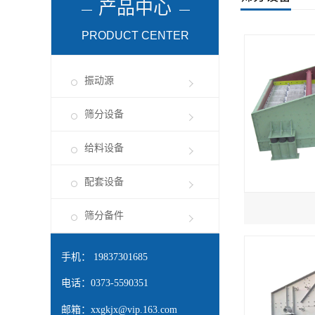
产品中心
PRODUCT CENTER
振动源
筛分设备
给料设备
配套设备
筛分备件
手机： 19837301685
电话：0373-5590351
邮箱：
xxgkjx@vip.163.com