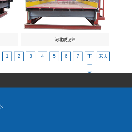
河北脱泥筛
1
2
3
4
5
6
7
下
末页
一
页
水