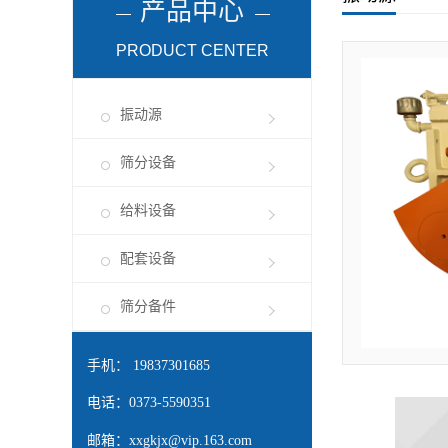
产品中心
PRODUCT CENTER
振动源
筛分设备
给料设备
配套设备
筛分备件
手机： 19837301685
电话：0373-5590351
邮箱：
xxgkjx@vip.163.com