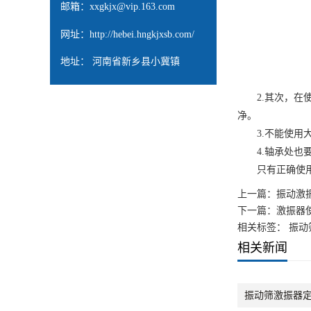
邮箱：
xxgkjx@vip.163.com
网址：
http://hebei.hngkjxsb.com/
地址： 河南省新乡县小冀镇
2.其次，在使
净。
3.不能使用大
4.轴承处也要
只有正确使用并
上一篇：
振动激
下一篇：
激振器
相关标签： 振动
相关新闻
振动筛激振器定