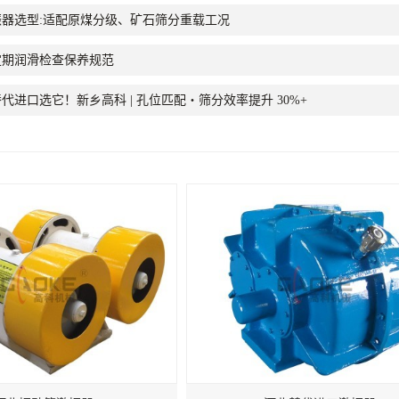
器选型:适配原煤分级、矿石筛分重载工况
定期润滑检查保养规范
代进口选它！新乡高科 | 孔位匹配・筛分效率提升 30%+