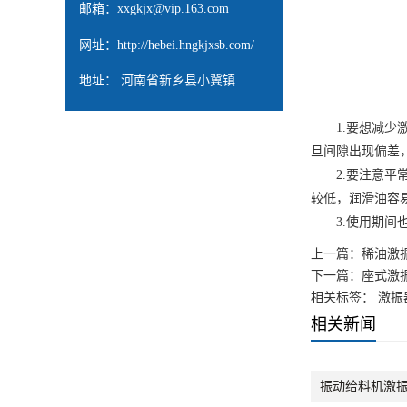
邮箱：
xxgkjx@vip.163.com
网址：
http://hebei.hngkjxsb.com/
地址： 河南省新乡县小冀镇
1.要想减少激
旦间隙出现偏差
2.要注意平常
较低，润滑油容
3.使用期间也
上一篇：
稀油激
下一篇：
座式激
相关标签： 激振
相关新闻
振动给料机激振