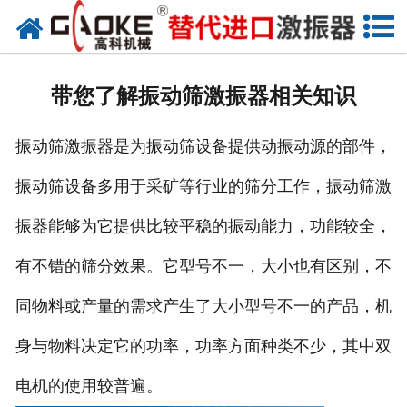
首页
关于高科
带您了解振动筛激振器相关知识
高科产品
振动筛激振器是为振动筛设备提供动振动源的部件，
高科服务
振动筛设备多用于采矿等行业的筛分工作，振动筛激
新闻资讯
振器能够为它提供比较平稳的振动能力，功能较全，
联系高科
有不错的筛分效果。它型号不一，大小也有区别，不
同物料或产量的需求产生了大小型号不一的产品，机
身与物料决定它的功率，功率方面种类不少，其中双
电机的使用较普遍。