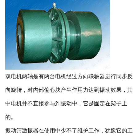
双电机两轴是有两台电机经过方向联轴器进行同步反
向旋转，对内部偏心块产生作用力达到振动效果，其
中电机并不直接参与到振动中，它是固定在架子上
的。
振动筛激振器在使用中少不了维护工作，犹豫它的工