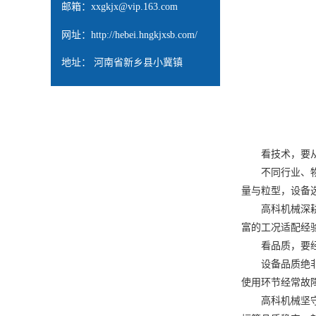
邮箱：
xxgkjx@vip.163.com
网址：
http://hebei.hngkjxsb.com/
地址： 河南省新乡县小冀镇
看技术，要
不同行业、物料
量与粒型，设备
高科机械深耕筛
富的工况适配经
看品质，要
设备品质绝非厂
使用环节经常故
高科机械坚守品