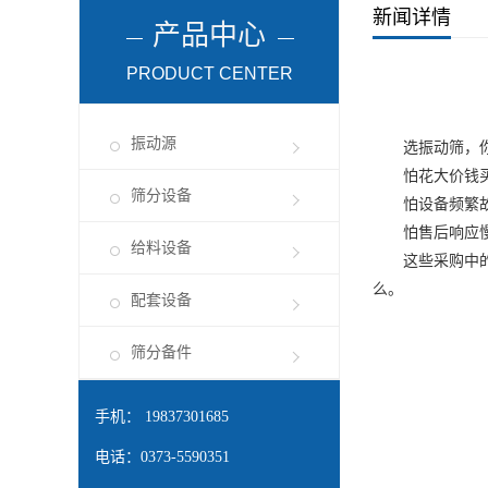
新闻详情
产品中心
PRODUCT CENTER
振动源
选
振动筛
，
怕花大价钱买回
筛分设备
怕设备频繁故
怕售后响应慢
给料设备
这些采购中的糟
么。
配套设备
筛分备件
手机： 19837301685
电话：0373-5590351