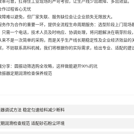
效率可靠，扛得住工业现场的严苛考验，让生产线少出故障、多出效益。
合作过程省心无忧
难以避免，但厂家失联、服务缺位会让企业损失无限放大。
作为合作的重要一环，提供全流程生命周期服务：选型阶段上门现场勘
，只需一个电话，技术人员及时响应、协调处理，将问题解决在萌芽阶段
不是一次简单的采购，而是关乎生产线长期稳定性及企业经济效益的关
案，不妨联系高科机械，我们将根据你的实际需求，给出专业、适配的建
械分享：圆振动筛选购全攻略，这样做能避开90%的坑
激振器定期润滑检查保养规范
器调试方法 稳定匀速给料减少断料
期润滑检查规范 适配砂石粉尘环境