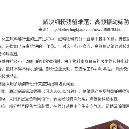
解决细粉残留难题：高频振动筛
来源：
http://hebei.hngkjxsb.com/news1068793.html
工原料等行业的生产过程中，细粉物料筛分一直是个棘手问题。传统筛
率，还增加了设备维护的工作量。针对这一行业痛点，高频振动筛通过技
备的局限性
理粒径小于200目的细粉物料时，由于物料本身具有的吸附性和静电效
，最终不得不停机清理。部分企业反映，在连续工作4-6小时后，筛分效
的技术特点
采用多项创新设计来应对细粉堵孔问题：
参数：
通过提高振动频率（可达3000次/分钟），使筛网产生更强烈的垂
结构：
采用多层复合筛网设计，表面经过特殊处理，降低物料粘附性；
系统：
部分型号配备气流装置，在筛分过程中产生定向气流，帮助清除筛