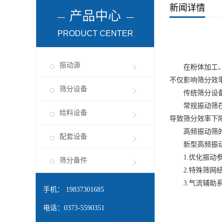
新闻详情
产品中心
PRODUCT CENTER
振动源
在粉体加工、化
不仅影响筛分效
筛分设备
传统筛分设
常规振动筛在处
给料设备
导致筛分效率下降
高频振动筛
配套设备
新型高频振动筛
1.优化振动
筛分备件
2.特殊筛网
3.气流辅助
手机： 19837301685
电话：0373-5590351