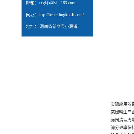
邮箱：
xxgkjx@vip.163.com
网址：
http://hebei.hngkjxsb.com/
地址： 河南省新乡县小冀镇
实际应用效
某碳粉生产企业
筛网清理周期从
筛分效率保持稳