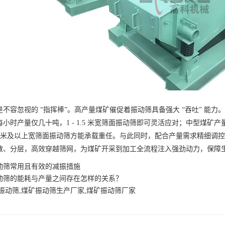
容忽视的 “指挥棒”。高产量煤矿催促着振动筛具备强大 “吞吐” 能力
小时产量仅几十吨，1 - 1.5 米宽筛面振动筛即可灵活应对；中型煤矿产量攀
5 米及以上宽筛面振动筛方能承载重任。与此同时，配合产量需求精细调控
散、分层，高效穿越筛网，为煤矿开采到加工全流程注入强劲动力，保障
动筛常用且有效的减振措施
动筛的能耗与产量之间存在怎样的关系？
振动筛,煤矿振动筛生产厂家,煤矿振动筛厂家