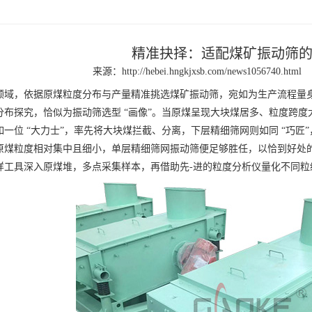
精准抉择：适配煤矿振动筛
来源：
http://hebei.hngkjxsb.com/news1056740.html
，依据原煤粒度分布与产量精准挑选煤矿振动筛，宛如为生产流程量身定
探究，恰似为振动筛选型 “画像”。当原煤呈现大块煤居多、粒度跨度大的
如一位 “大力士”，率先将大块煤拦截、分离，下层精细筛网则如同 “巧
原煤粒度相对集中且细小，单层精细筛网振动筛便足够胜任，以恰到好处的精
样工具深入原煤堆，多点采集样本，再借助先-进的粒度分析仪量化不同粒级