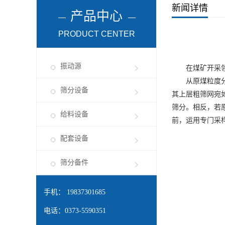
新闻详情
产品中心
PRODUCT CENTER
振动源
在煤矿开采领域
从原煤粒度分布
筛分设备
其上层粗筛网宛
筛分。相反，若
给料设备
前，运用专门采
配套设备
筛分备件
手机： 19837301685
电话：0373-5590351