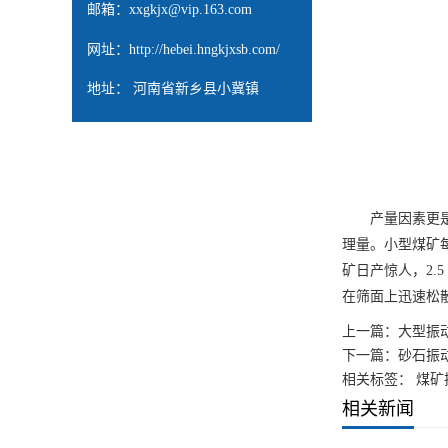
邮箱：
xxgkjx@vip.163.com
网址：
http://hebei.hngkjxsb.com/
地址： 河南省新乡县小冀镇
产量因素更是不
理量。小型煤矿每
矿日产惊人，2.
在筛面上迅速松
上一篇：
大型振
下一篇：
砂石振
相关标签： 煤矿
相关新闻